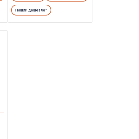
Основные режимы работы:
Нашли дешевле?
Охлаждение / нагрев
Технология работы:
Inverter
Серия:
Sempai