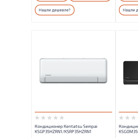
Основные режимы работы:
Основн
Нашли дешевле?
Нашли 
Охлаждение / нагрев
Охлаждени
Технология работы:
Техноло
Inverter
Inverter
Серия:
Серия:
Sempai
Sempai
Кондиционер Kentatsu Sempai
Кондицио
KSGP35HZRN1/KSRP35HZRN1
KSGOM35