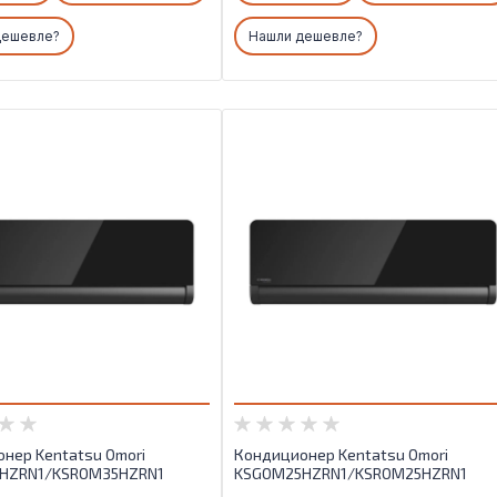
ые режимы работы:
Основные режимы работы:
дешевле?
Нашли дешевле?
е / нагрев
Охлаждение / нагрев
гия работы:
Технология работы:
Inverter
Серия:
Sempai
нер Kentatsu Omori
Кондиционер Kentatsu Omori
HZRN1/KSROM35HZRN1
KSGOM25HZRN1/KSROM25HZRN1