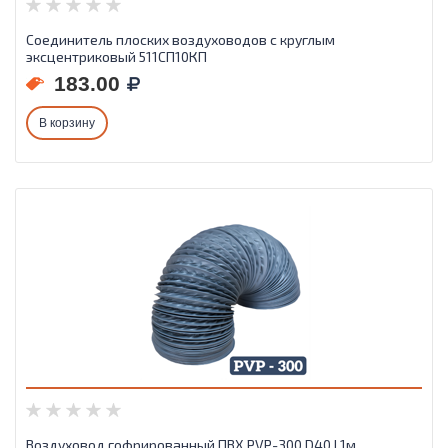
Соединитель плоских воздуховодов с круглым
эксцентриковый 511СП10КП
183.00
В корзину
Воздуховод гофрированный ПВХ PVP-300 D40 L1м