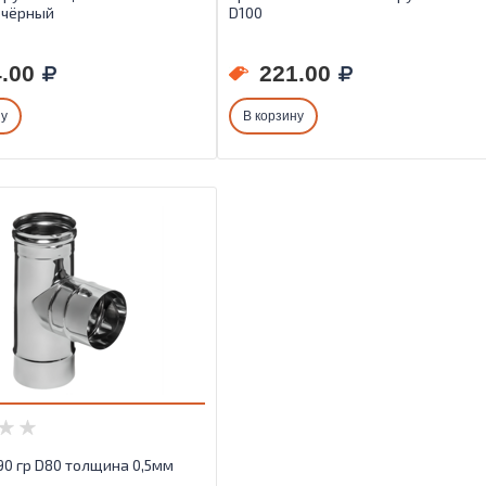
 чёрный
D100
.00
221.00
ну
В корзину
90 гр D80 толщина 0,5мм