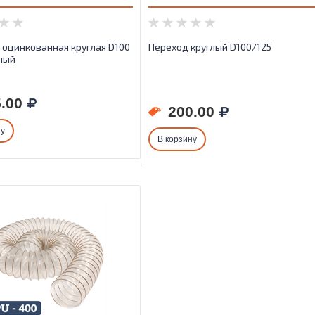
 оцинкованная круглая D100
Переход круглый D100/125
ный
.00
200.00
ну
В корзину