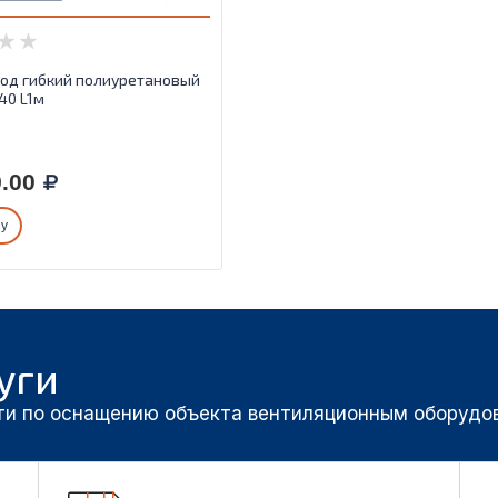
од гибкий полиуретановый
40 L1м
.00
ну
уги
ти по оснащению объекта вентиляционным оборудо