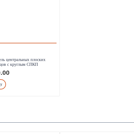
ель центральных плоских
одов с круглым СПКП
.00
ну