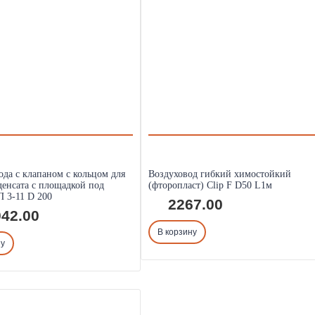
ода с клапаном с кольцом для
Воздуховод гибкий химостойкий
денсата с площадкой под
(фторопласт) Clip F D50 L1м
 3-11 D 200
2267.00
42.00
В корзину
ну