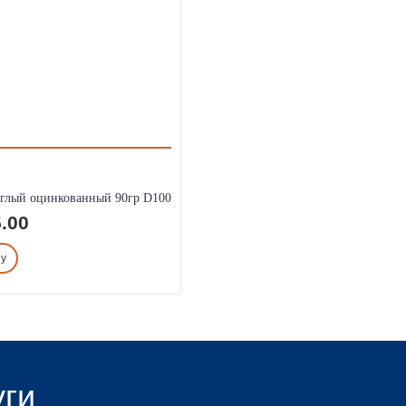
углый оцинкованный 90гр D100
.00
ну
уги