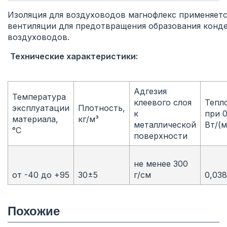
Изоляция для воздуховодов магнофлекс применяетс
вентиляции для предотвращения образования конден
воздуховодов.
Технические ха
Адгезия
Температура
клеевого слоя
Тепл
эксплуатации
Плотность,
к
при 0
материала,
кг/м³
металлической
Вт/(м
°С
поверхности
не менее 300
от -40 до +95
30±5
г/см
0,038
Похожие