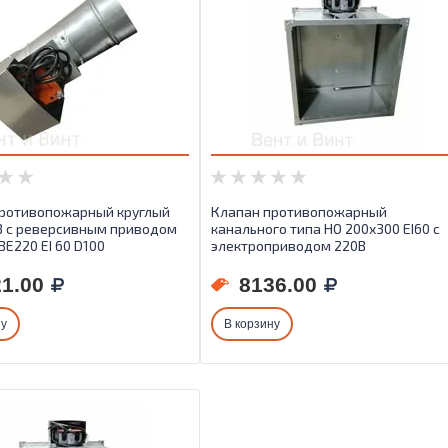
ротивопожарный круглый
Клапан противопожарный
З с реверсивным приводом
канального типа НО 200х300 EI60 с
Е220 EI 60 D100
электроприводом 220В
1.00
8136.00
ну
В корзину