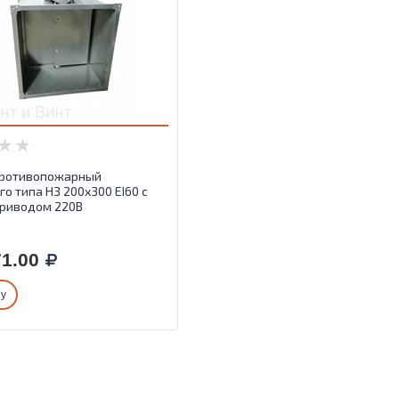
противопожарный
го типа НЗ 200х300 EI60 с
риводом 220В
1.00
ну