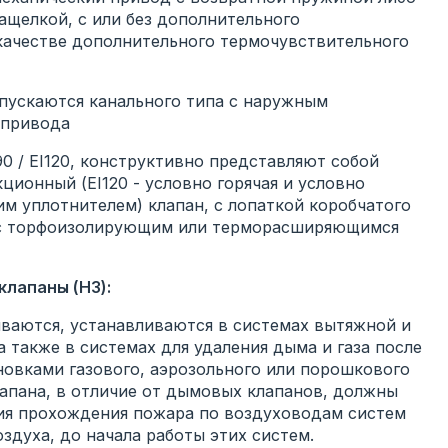
щелкой, с или без дополнительного
качестве дополнительного термочувствительного
ускаются канального типа с наружным
опривода
 / EI120, конструктивно представляют собой
кционный (EI120 - условно горячая и условно
им уплотнителем) клапан, с лопаткой коробчатого
, с торфоизолирующим или терморасширяющимся
лапаны (НЗ):
аются, устанавливаются в системах вытяжной и
 также в системах для удаления дыма и газа после
овками газового, аэрозольного или порошкового
пана, в отличие от дымовых клапанов, должны
ия прохождения пожара по воздуховодам систем
духа, до начала работы этих систем.