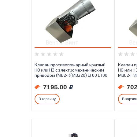
Клапан противопожарный круглый
Клапан п
НО или НЗ с электромеханическим
НО или Н
приводом (МВ24)(МВ220) EI 60 D100
МВЕ24 МВ
7195.00
702
В корзину
В корзи