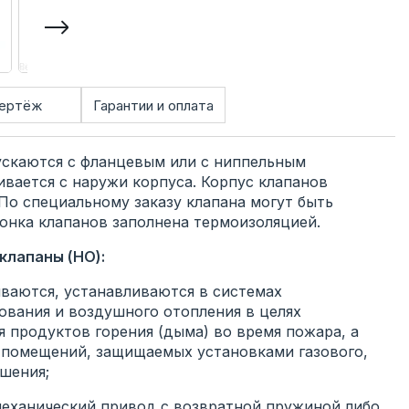
ертёж
Гарантии и оплата
каются с фланцевым или с ниппельным
вается с наружи корпуса. Корпус клапанов
 По специальному заказу клапана могут быть
лонка клапанов заполнена термоизоляцией.
лапаны (НО):
аются, устанавливаются в системах
вания и воздушного отопления в целях
 продуктов горения (дыма) во время пожара, а
 помещений, защищаемых установками газового,
шения;
ханический привод с возвратной пружиной либо