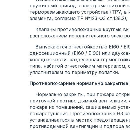
пружинный привод с электромагнитной за
терморазмыкающего устройства (ТРУ, в 
элемента, согласно ТР №123-ФЗ ст.138.2);
Клапаны противопожарные круглые вып
расположением исполнительного электр
Выпускаются огнестойкостью EI60 / EI90
односекционный (EI60 / EI90) или двухсе
холодная части, разделенная термостойк
типа, набитой огнестойким материалом
уплотнителем по периметру лопатки.
Противопожарные нормально закрытые к
Нормально закрыты, при пожаре открыв
приточной противо дымной вентиляции, а
пожара из помещений, защищаемых устан
пожаротушения. Противопожарные НЗ кла
устанавливаться в местах предотвращен
противодымной вентиляции и подпора воз