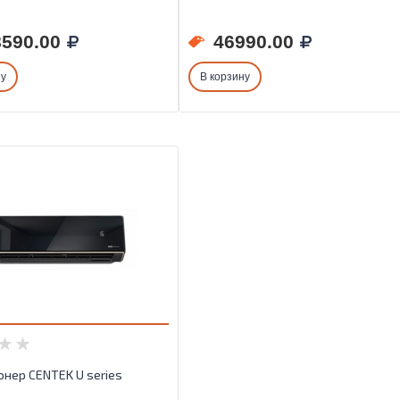
590.00
46990.00
ну
В корзину
нер CENTEK U series