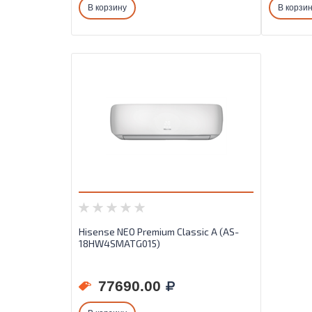
В корзину
В корзи
Hisense NEO Premium Classic A (AS-
18HW4SMATG015)
77690.00