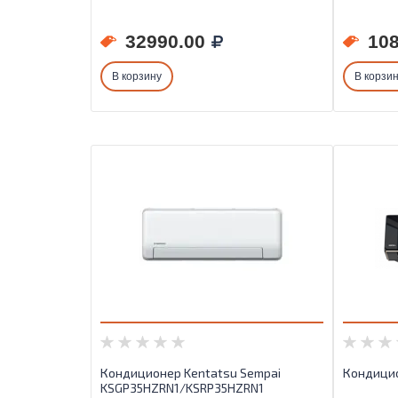
32990.00
108
В корзину
В корзи
Кондиционер Kentatsu Sempai
Кондицио
KSGP35HZRN1/KSRP35HZRN1