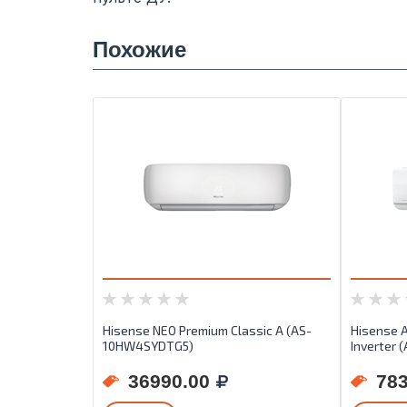
Похожие
Hisense NEO Premium Classic A (AS-
Hisense A
10HW4SYDTG5)
Inverter
36990.00
783