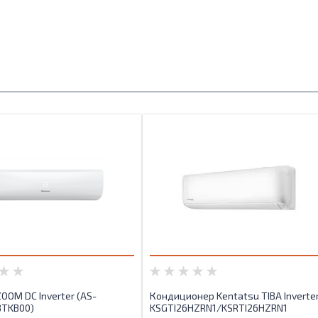
OOM DC Inverter (AS-
Кондиционер Kentatsu TIBA Inverte
TKB00)
KSGTI26HZRN1/KSRTI26HZRN1