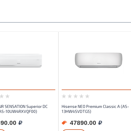
IR SENSATION Superior DC
Hisense NEO Premium Classic A (AS-
 (AS-10UW4RXVQF00)
13HW4SVDTG5)
90.00
47890.00