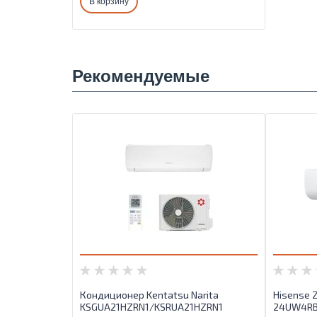
В корзину
Рекомендуемые
Кондиционер Kentatsu Narita
Hisense Z
KSGUA21HZRN1/KSRUA21HZRN1
24UW4RB