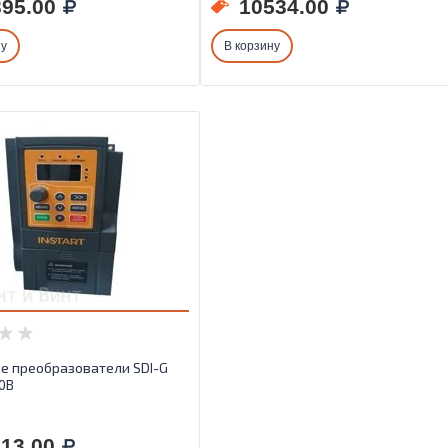
95.00
10534.00
ну
В корзину
е преобразователи SDI-G
80B
13.00