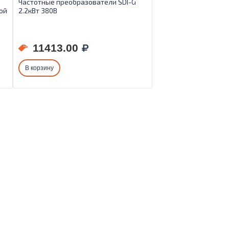
Частотные преобразователи SDI-G
ой
2.2кВт 380B
11413.00
В корзину