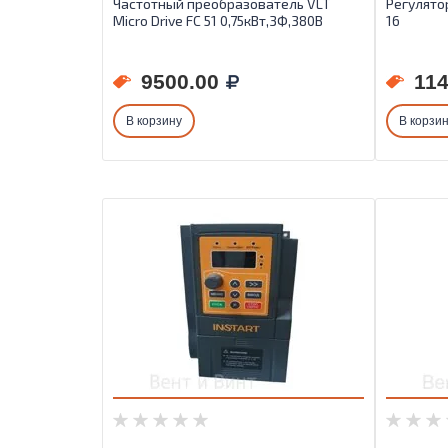
Частотный преобразователь VLT
Регулято
Micro Drive FC 51 0,75кВт,3Ф,380В
16
9500.00
114
В корзину
В корзи