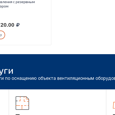
вления с резервным
тором
20.00
ну
уги
ти по оснащению объекта вентиляционным оборудо