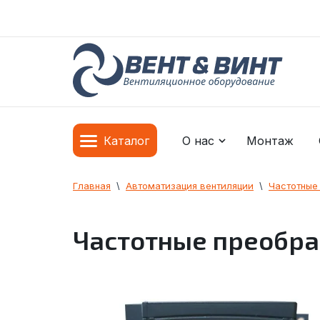
О нас
Монтаж
Каталог
Главная
  \  
Автоматизация вентиляции
  \  
Частотные
Частотные преобраз