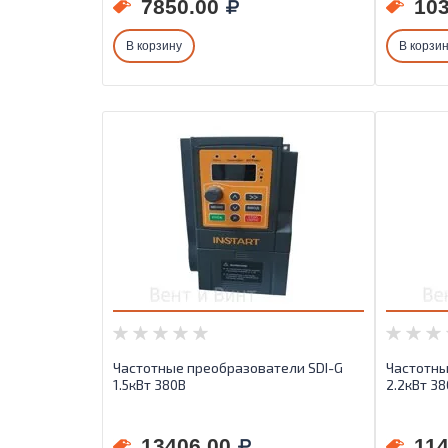
7850.00
103
В корзину
В корзи
Частотные преобразователи SDI-G
Частотны
1.5кВт 380B
2.2кВт 3
13406.00
114